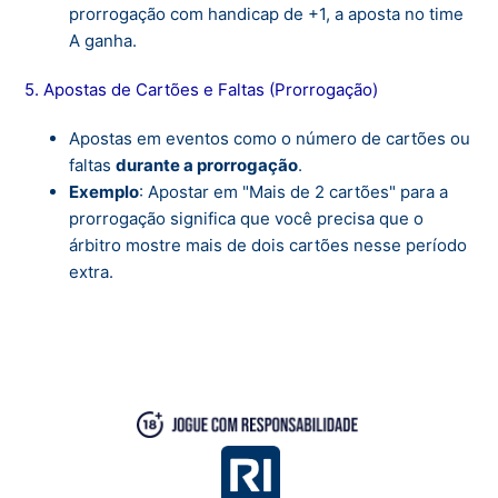
prorrogação com handicap de +1, a aposta no time
A ganha.
5. Apostas de Cartões e Faltas (Prorrogação)
Apostas em eventos como o número de cartões ou
faltas
durante a prorrogação
.
Exemplo
: Apostar em "Mais de 2 cartões" para a
prorrogação significa que você precisa que o
árbitro mostre mais de dois cartões nesse período
extra.