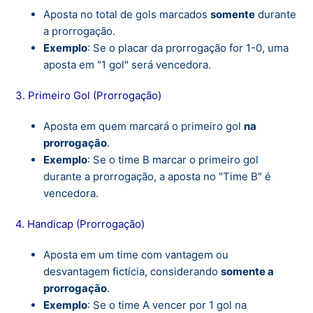
Aposta no total de gols marcados
somente
durante
a prorrogação.
Exemplo
: Se o placar da prorrogação for 1-0, uma
aposta em "1 gol" será vencedora.
3. Primeiro Gol (Prorrogação)
Aposta em quem marcará o primeiro gol
na
prorrogação
.
Exemplo
: Se o time B marcar o primeiro gol
durante a prorrogação, a aposta no "Time B" é
vencedora.
4. Handicap (Prorrogação)
Aposta em um time com vantagem ou
desvantagem fictícia, considerando
somente a
prorrogação
.
Exemplo
: Se o time A vencer por 1 gol na