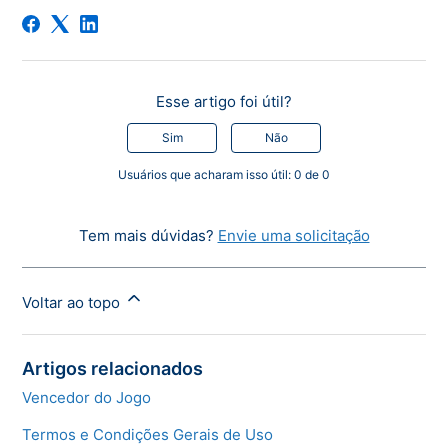
Esse artigo foi útil?
Sim
Não
Usuários que acharam isso útil: 0 de 0
Tem mais dúvidas?
Envie uma solicitação
Voltar ao topo
Artigos relacionados
Vencedor do Jogo
Termos e Condições Gerais de Uso