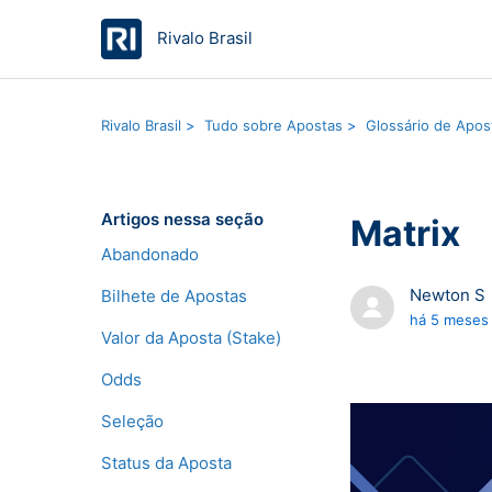
Rivalo Brasil
Rivalo Brasil
Tudo sobre Apostas
Glossário de Apos
Artigos nessa seção
Matrix
Abandonado
Newton S
Bilhete de Apostas
há 5 meses
Valor da Aposta (Stake)
Odds
Seleção
Status da Aposta