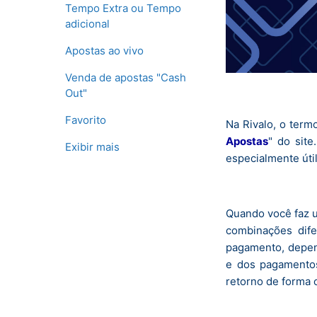
Tempo Extra ou Tempo
adicional
Apostas ao vivo
Venda de apostas "Cash
Out"
Favorito
Na Rivalo, o termo
Apostas
" do sit
Exibir mais
especialmente útil
Quando você faz u
combinações dife
pagamento, depen
e dos pagamentos
retorno de forma 