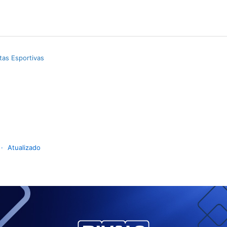
tas Esportivas
Atualizado